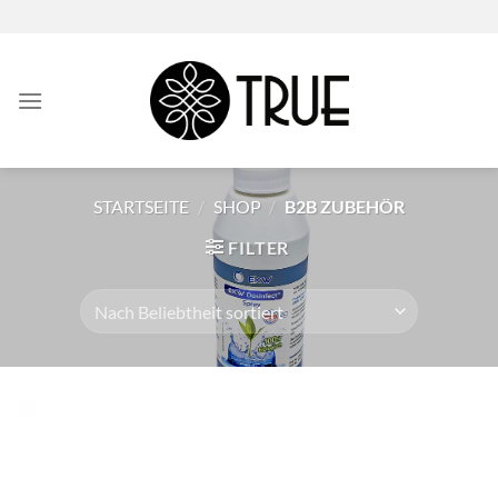
Zum
Inhalt
springen
STARTSEITE
/
SHOP
/
B2B ZUBEHÖR
FILTER