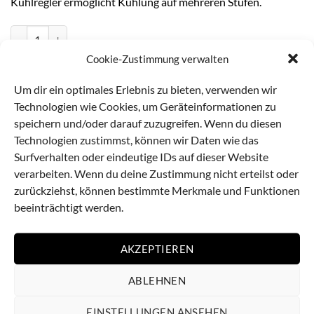
Kühlregler ermöglicht Kühlung auf mehreren Stufen.
Schaerer Coffee Club Frischmilchkühler 3,5 L Menge
Cookie-Zustimmung verwalten
IN DEN WARENKORB
Um dir ein optimales Erlebnis zu bieten, verwenden wir
Technologien wie Cookies, um Geräteinformationen zu
Artikelnummer:
600111
speichern und/oder darauf zuzugreifen. Wenn du diesen
Kategorie:
B2B Zubehör
Technologien zustimmst, können wir Daten wie das
Surfverhalten oder eindeutige IDs auf dieser Website
verarbeiten. Wenn du deine Zustimmung nicht erteilst oder
zurückziehst, können bestimmte Merkmale und Funktionen
beeinträchtigt werden.
Beschreibung
AKZEPTIEREN
ABLEHNEN
Zusätzliche Informationen
EINSTELLUNGEN ANSEHEN