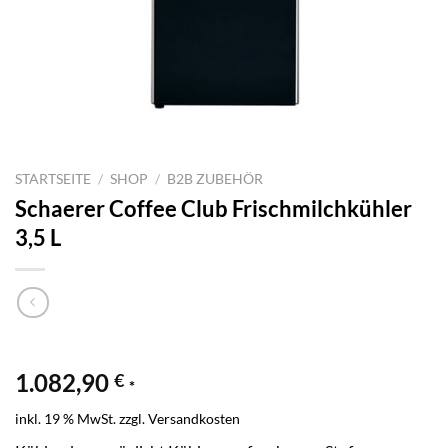
STARTSEITE
/
SHOP
/
B2B ZUBEHÖR
Schaerer Coffee Club Frischmilchkühler
3,5 L
1.082,90
€
*
inkl. 19 % MwSt.
zzgl.
Versandkosten